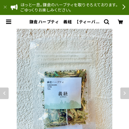
ほっと一息。鎌倉のハーブティを取りそろえております。
ごゆっくりお楽しみください。
鎌倉ハーブティ 義経 【ティーバッ
グ】２.０g×2bags | どんぐり工房