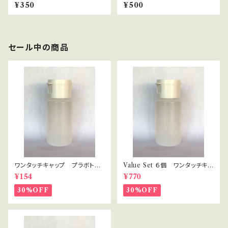
プ 【ティーバッグ】２.０g×2bag
プ 10ｇ
¥350
¥500
s
セール中の商品
ワンタッチキャップ プラボト
Value Set ６個 ワンタッチキャ
ル 30ml
ップ プラボトル 30ml セラピ
¥154
¥770
スト・講座用
30%OFF
30%OFF