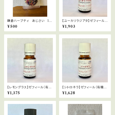
鎌倉ハーブティ あじさい 10
【ユーカリラジアタ】ゼフィール
ｇ
（有機栽培）Eucalyptus radiat
¥500
¥1,903
a
【レモングラス】ゼフィール（有機
【シトロネラ】ゼフィール（有機栽
栽培）Cymbopogon citratus
培）Cymbopogon winterian
¥1,375
¥1,628
us