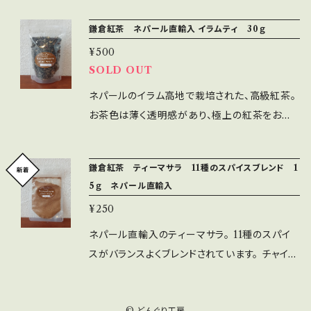
製品も製造しております。 製造者：株式会社どん
品でシャープな芳香。消化促進また、1.8シネオ
鎌倉紅茶 ネパール直輸入 イラムティ 30ｇ
ぐり工房 神奈川県鎌倉市稲村ケ崎5-10-21
ールを含み殺菌作用も。リラックス効果をお楽し
☎0467-32-9832
¥500
みください。 原産国：ネパール 内容量：15ｇ 賞
SOLD OUT
味期限：６か月以上のものをお届けします 保存
方法：直射日光・高温多湿を避けれ冷暗所で保
ネパールのイラム高地で栽培された、高級紅茶。
存してください。 使用上の注意：開封後はお早
お茶色は薄く透明感があり、極上の紅茶をお楽
めにお召し上がりください。
しみ下さい。 原産国：ネパール 内容量：30ｇ 賞
味期限 ６か月以上のものをお届けします 保存
鎌倉紅茶 ティーマサラ 11種のスパイスブレンド 1
方法：直射日光・高温多湿を避けれ冷暗所で保
5ｇ ネパール直輸入
存してください。 使用上の注意：開封後はお早
¥250
めにお召し上がりください。 ※本品の製造ライン
では、アレルゲンとなるオレンジやキク科の製品
ネパール直輸入のティーマサラ。 11種のスパイ
も製造しております。 製造者：株式会社どんぐり
スがバランスよくブレンドされています。 チャイに
工房 神奈川県鎌倉市稲村ケ崎5-10-21 ☎04
ひとつまみいれると本場の味をお楽しみいただ
67-32-9832
けます。 コーヒーにもおすすめです 原産国：ネ
© どんぐり工房