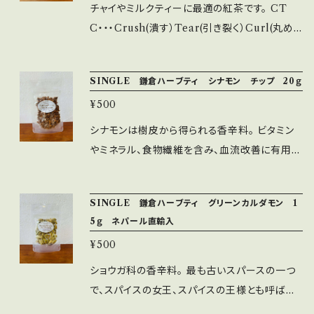
ます。 ネパール直輸入のティマサラ・・・10種のス
チャイやミルクティーに最適の紅茶です。 CT
パイスがバランスよくブレンドされています。 原
C・・・Crush(潰す）Tear(引き裂く）Curl(丸め
産国：ネパール グリーンカルダモン、ナツメグ、ス
る）の略で、専用の機械を使って潰し引き裂きな
ターアニス、ジンジャー、シナモン、クローブ、ブ
がら丸いつぶつぶの形状に仕上げたお茶です。
SINGLE 鎌倉ハーブティ シナモン チップ 20ｇ
ラックペッパー、メース、ホワイトペッパー、ブラッ
濃厚に抽出できるので、ミルクティー、スパイス
クカルダモン 賞味期限 ６か月以上のものをお
¥500
を入れてチャイなどでお楽しみください。 もちろ
届けします 保存方法：直射日光・高温多湿を避
んそのままでもお楽しみいただけます。 内容量：
シナモンは樹皮から得られる香辛料。 ビタミン
けれ冷暗所で保存してください。 使用上の注
55ｇ 賞味期限 ６か月以上のものをお届けし
やミネラル、食物繊維を含み、血流改善に有用性
意：開封後はお早めにお召し上がりください。 内
ます
があり、冷え性の方にもおすすめ。 甘さとスパイ
容量：50ｇ
シーな香りを併せ持ち、チャイに最適です。 使い
SINGLE 鎌倉ハーブティ グリーンカルダモン 1
易いチップ状です。 原産国：ベトナム 内容量：20
5ｇ ネパール直輸入
ｇ 賞味期限 ６か月以上のものをお届けします
¥500
保存方法：直射日光・高温多湿を避け冷暗所で
保存してください。 使用上の注意：開封後はお
ショウガ科の香辛料。 最も古いスパースの一つ
早めにお召し上がりください。 ※本品の製造ラ
で、スパイスの女王、スパイスの王様とも呼ばれ
インでは、アレルゲンとなるオレンジやキク科の
ます。 樹脂系の香りにかすかにレモンが香り、上