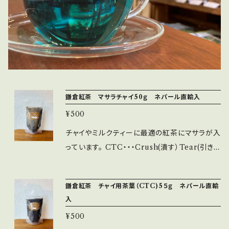
鎌倉紅茶 マサラチャイ50ｇ ネパール直輸入
¥500
チャイやミルクティーに最適の紅茶にマサラが入
っています。 CTC・・・Crush(潰す）Tear(引き
裂く）Curl(丸める）の略で、専用の機械を使って
潰し引き裂きながら丸いつぶつぶの形状に仕上
鎌倉紅茶 チャイ用茶葉（CTC)5５ｇ ネパール直輸
げたお茶です。 濃厚に抽出できるので、ミルクテ
入
ィー、スパイスを入れてチャイなどでお楽しみく
¥500
ださい。 もちろんそのままでもお楽しみいただけ