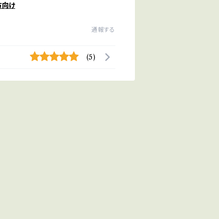
方向け
通報する
(5)