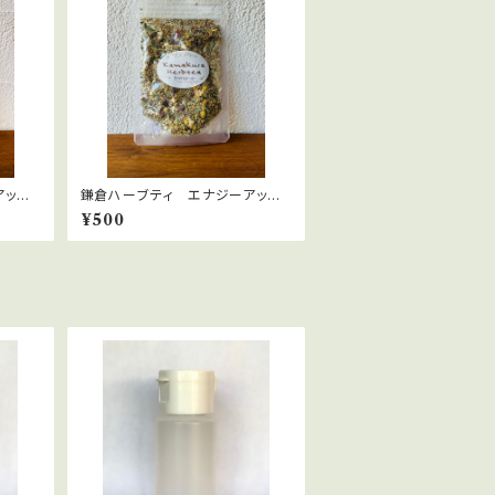
アッ
鎌倉ハーブティ エナジーアッ
bags
プ 10ｇ
¥500