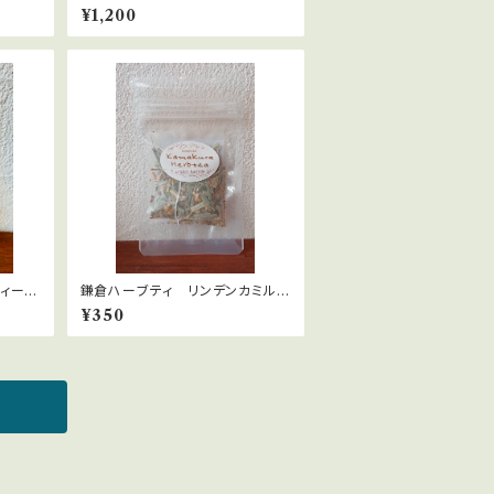
¥1,200
ィーバ
鎌倉ハーブティ リンデンカミル
レ 【ティーバッグ】１.５g×2bags
¥350