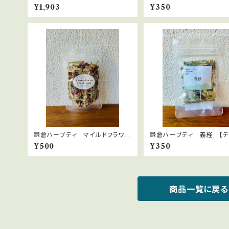
機栽培）Eucalyptus radiata
バッグ】0.8g×2bags
¥1,903
¥350
鎌倉ハーブティ マイルドフラワ
鎌倉ハーブティ 義経 【テ
ー 10ｇ
ッグ】２.０g×2bags
¥500
¥350
商品一覧に戻る