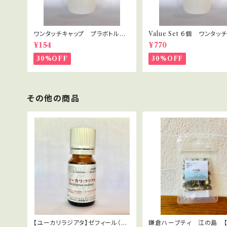
ワンタッチキャップ プラボトル 3
Value Set ６個 ワンタッ
0ml
プ プラボトル 30ml セ
¥154
¥770
ト・講座用
30%OFF
30%OFF
その他の商品
【ユーカリラジアタ】ゼフィール（有
鎌倉ハーブティ 江の島 【