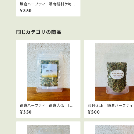
鎌倉ハーブティ 湘南稲村ケ崎
【ティーバッグ】２.０g×2bags
¥350
同じカテゴリの商品
鎌倉ハーブティ 鎌倉大仏 【ティ
SINGLE 鎌倉ハーブティ
ーバッグ】1.5g×2bags
ーミント 15ｇ
¥350
¥500