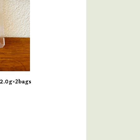
０g×2bags