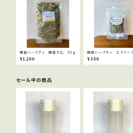
鎌倉ハーブティ 鎌倉大仏 30ｇ
鎌倉ハーブティ エナジー
プ 【ティーバッグ】２.０g×2
¥1,200
¥350
セール中の商品