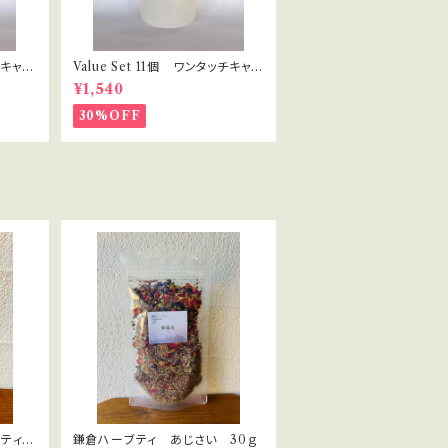
チキャッ
Value Set 11個 ワンタッチキャッ
ラピス
プ プラボトル 30ml セラピス
¥1,540
ト・講座用
30%OFF
ティー
鎌倉ハーブティ あじさい 30ｇ