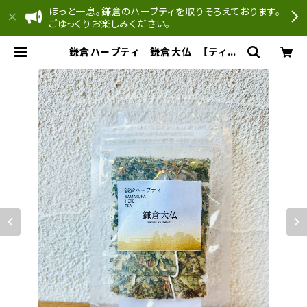
ほっと一息。鎌倉のハーブティを取りそろえております。
ごゆっくりお楽しみください。
鎌倉ハーブティ 鎌倉大仏 【ティー
バッグ】1.5g×2bags | どんぐり工房