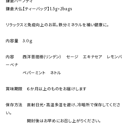
鎌倉ハーブティ
鎌倉大仏【ティーバッグ】1.5g×2bags
リラックスと免疫向上のお茶。鉄分ミネラルを補い健康に。
内容量 3.0ｇ
内容 西洋菩提樹(リンデン） セージ エキナセア レモンバ
ーベナ
ペパーミント ネトル
賞味期限 ６か月以上のものをお届けします
保存方法 直射日光・高温多湿を避け、冷暗所で保存してくださ
い。
開封後はお早めにお召し上がりください。