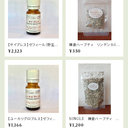
【サイプレス】ゼフィール（野生）
鎌倉ハーブティ リンデンカミル
Cupressus sempervirens
レ 【ティーバッグ】１.５g×2bag
¥2,123
¥350
s
【ユーカリグロブルス】ゼフィー
SINGLE 鎌倉ハーブティ
ル（有機栽培）Eucalyptus glo
エキナセア 40ｇ
¥1,166
¥1,200
bulus