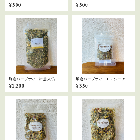
パーミント 15ｇ
タフライピー
¥500
¥500
鎌倉ハーブティ 鎌倉大仏 30
鎌倉ハーブティ エナジーアッ
ｇ
プ 【ティーバッグ】２.０g×2bag
¥1,200
¥350
s