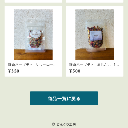
鎌倉ハーブティ サワーロー
鎌倉ハーブティ あじさい 10
ズ 【ティーバッグ】1.5g×2bags
ｇ
¥350
¥500
商品一覧に戻る
© どんぐり工房