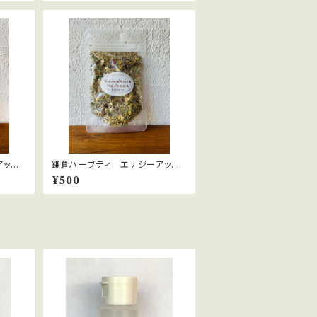
アッ
鎌倉ハーブティ エナジーアッ
bags
プ 10ｇ
¥500