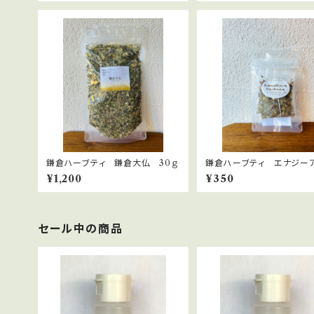
鎌倉ハーブティ 鎌倉大仏 30ｇ
鎌倉ハーブティ エナジー
プ 【ティーバッグ】２.０g×2
¥1,200
¥350
セール中の商品