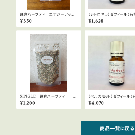
鎌倉ハーブティ エナジーアッ
【シトロネラ】ゼフィール（有
プ 【ティーバッグ】２.０g×2bags
培）Cymbopogon winter
¥350
¥1,628
SINGLE 鎌倉ハーブティ エ
【ベルガモット】ゼフィール（
キナセア 40ｇ
培）citrus aurantum ber
¥1,200
¥4,070
商品一覧に戻る