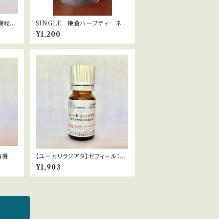
機栽
SINGLE 鎌倉ハーブティ ネト
ianus
ル 30ｇ
¥1,200
有機栽
【ユーカリラジアタ】ゼフィール（有
gamia
機栽培）Eucalyptus radiata
¥1,903