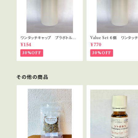
ワンタッチキャップ プラボトル 3
Value Set ６個 ワンタッ
0ml
プ プラボトル 30ml セ
¥154
¥770
ト・講座用
30%OFF
30%OFF
その他の商品