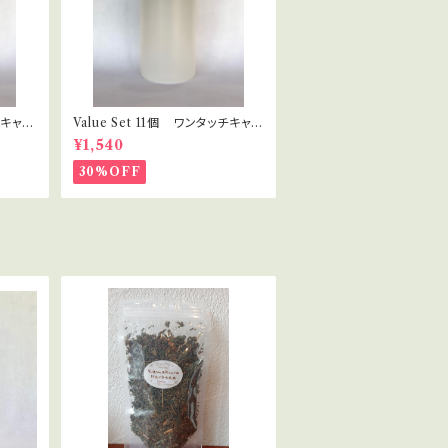
チキャッ
Value Set 11個 ワンタッチキャッ
ラピス
プ プラボトル 30ml セラピス
¥1,540
ト・講座用
30%OFF