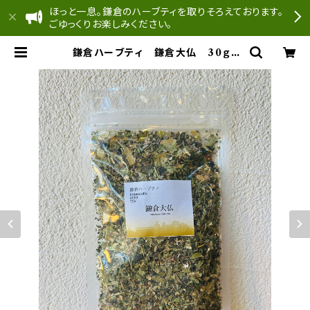
ほっと一息。鎌倉のハーブティを取りそろえております。
ごゆっくりお楽しみください。
鎌倉ハーブティ 鎌倉大仏 30ｇ |
どんぐり工房