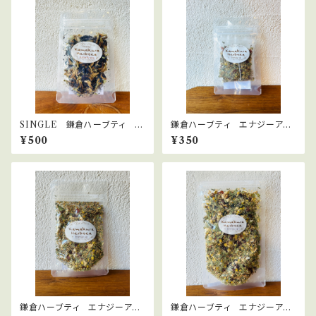
SINGLE 鎌倉ハーブティ バ
鎌倉ハーブティ エナジーアッ
タフライピー
プ 【ティーバッグ】２.０g×2bag
¥500
¥350
s
鎌倉ハーブティ エナジーアッ
鎌倉ハーブティ エナジーアッ