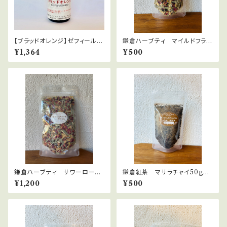
【ブラッドオレンジ】ゼフィール
鎌倉ハーブティ マイルドフラワ
（栽） Citrus sinensis
ー 10ｇ
¥1,364
¥500
鎌倉ハーブティ サワーロー
鎌倉紅茶 マサラチャイ50ｇ
ズ 30ｇ
ネパール直輸入
¥1,200
¥500