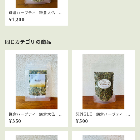
鎌倉ハーブティ 鎌倉大仏 30
ｇ
¥1,200
同じカテゴリの商品
鎌倉ハーブティ 鎌倉大仏
SINGLE 鎌倉ハーブティ ペ
【ティーバッグ】1.5g×2bags
パーミント 15ｇ
¥350
¥500