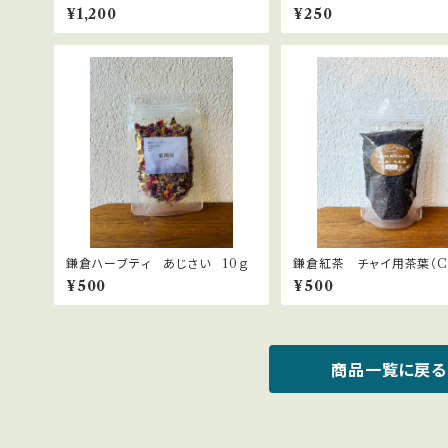
ル 30ｇ
スパイスブレンド 15ｇ 
¥1,200
¥250
ル直輸入
鎌倉ハーブティ あじさい 10ｇ
鎌倉紅茶 チャイ用茶葉（CT
５ｇ ネパール直輸入
¥500
¥500
商品一覧に戻る