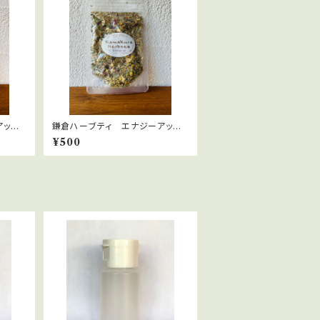
アッ
鎌倉ハーブティ エナジーアッ
bags
プ 10ｇ
¥500