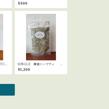
ネパー
ス(エリカ) 10ｇ
¥500
C)5
SINGLE 鎌倉ハーブティ エ
キナセア 40ｇ
¥1,200