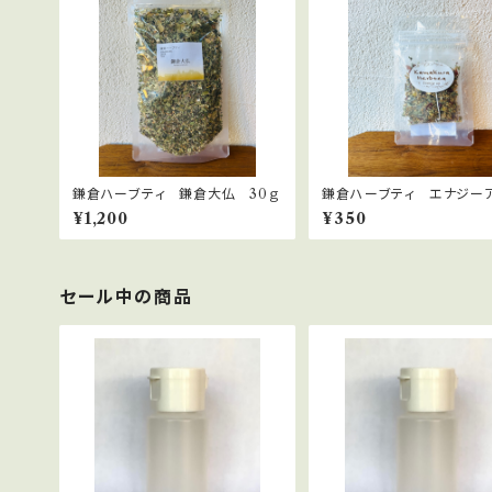
鎌倉ハーブティ 鎌倉大仏 30ｇ
鎌倉ハーブティ エナジー
プ 【ティーバッグ】２.０g×2
¥1,200
¥350
セール中の商品