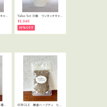
チキャッ
Value Set 11個 ワンタッチキャッ
ラピス
プ プラボトル 30ml セラピス
¥1,540
ト・講座用
30%OFF
1種の
SINGLE 鎌倉ハーブティ ヒー