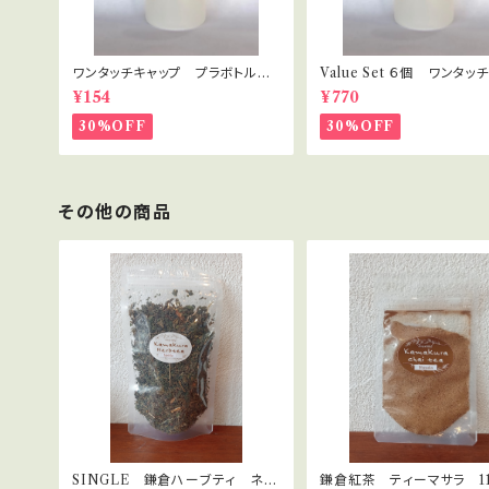
ワンタッチキャップ プラボトル 3
Value Set ６個 ワンタッ
0ml
プ プラボトル 30ml セ
¥154
¥770
ト・講座用
30%OFF
30%OFF
その他の商品
SINGLE 鎌倉ハーブティ ネト
鎌倉紅茶 ティーマサラ 1