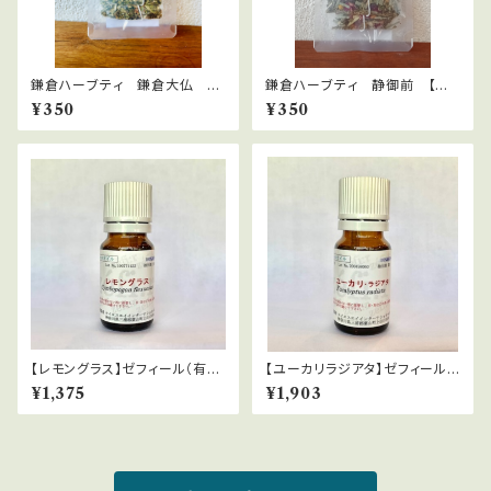
鎌倉ハーブティ 鎌倉大仏
鎌倉ハーブティ 静御前 【ティ
【ティーバッグ】1.5g×2bags
ーバッグ】２.０g×2bags
¥350
¥350
【レモングラス】ゼフィール（有機
【ユーカリラジアタ】ゼフィール
栽培）Cymbopogon citratus
（有機栽培）Eucalyptus radiat
¥1,375
¥1,903
a