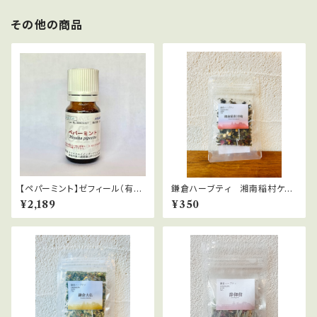
その他の商品
【ペパーミント】ゼフィール（有機
鎌倉ハーブティ 湘南稲村ケ
栽培）Mentha piperita
崎 【ティーバッグ】２.０g×2bag
¥2,189
¥350
s