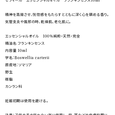
ゼフィール エッセンシャルオイル フランキンセンス10ml
精神を高揚させ、恍惚感をもたらすとともに深く心を鎮める香り。
気管支炎や風邪の時、乾燥肌、老化肌に。
エッセンシャルオイル 100％純粋・天然・完全
精油名 フランキンセンス
内容量 10ml
学名：Boswellia carterii
原産地：ソマリア
野生
樹脂
カンラン科
妊娠初期は使用を避ける。