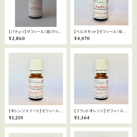
【パチュリ】ゼフィール（栽）Pog
【ベルガモット】ゼフィール（有機
ostemon coblin
栽培）citrus aurantum berga
¥2,860
¥4,070
mia
【オレンジスイート】ゼフィール
【ブラッドオレンジ】ゼフィール
（有機栽培）Citrus sinensis
（栽） Citrus sinensis
¥1,210
¥1,364