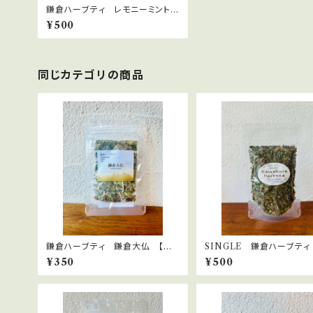
鎌倉ハーブティ レモニーミント
10ｇ
¥500
同じカテゴリの商品
鎌倉ハーブティ 鎌倉大仏 【ティ
SINGLE 鎌倉ハーブティ
ーバッグ】1.5g×2bags
ーミント 15ｇ
¥350
¥500