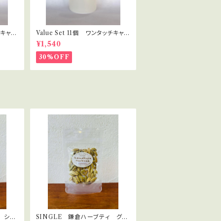
チキャッ
Value Set 11個 ワンタッチキャッ
ラピス
プ プラボトル 30ml セラピス
¥1,540
ト・講座用
30%OFF
 シナ
SINGLE 鎌倉ハーブティ グリ