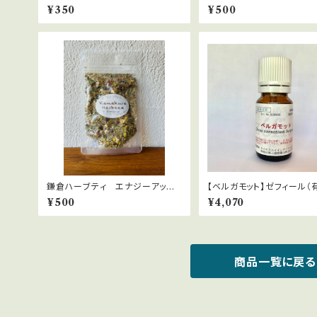
レ 【ティーバッグ】１.５g×2bags
モン チップ 20ｇ
¥350
¥500
鎌倉ハーブティ エナジーアッ
【ベルガモット】ゼフィール（
プ 10ｇ
培）citrus aurantum ber
¥500
¥4,070
商品一覧に戻る