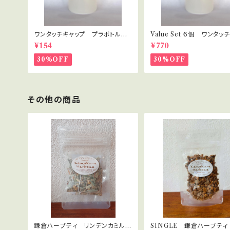
ワンタッチキャップ プラボトル 3
Value Set ６個 ワンタッ
0ml
プ プラボトル 30ml セ
¥154
¥770
ト・講座用
30%OFF
30%OFF
その他の商品
鎌倉ハーブティ リンデンカミル
SINGLE 鎌倉ハーブティ