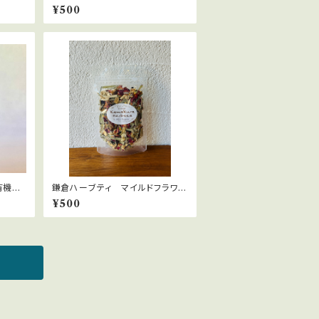
ーンカルダモン 15ｇ ネパール
¥500
直輸入
有機栽
鎌倉ハーブティ マイルドフラワ
gamia
ー 10ｇ
¥500