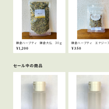
鎌倉ハーブティ 鎌倉大仏 30ｇ
鎌倉ハーブティ エナジー
プ 【ティーバッグ】２.０g×2
¥1,200
¥350
セール中の商品