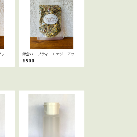
アッ
鎌倉ハーブティ エナジーアッ
bags
プ 10ｇ
¥500