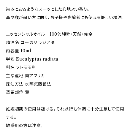
染みとおるようなスーッとした心地よい香り。
鼻や喉が弱い方に向く、お子様や高齢者にも使える優しい精油。
エッセンシャルオイル 100％純粋・天然・完全
精油名 ユーカリ ラジアタ
内容量 10ml
学名 Eucalyptus radiata
科名 フトモモ科
主な産地 南アフリカ
採油方法 水蒸気蒸留法
蒸留部位 葉
妊娠初期の使用は避ける。それ以降も体調に十分注意して使用
する。
敏感肌の方は注意。