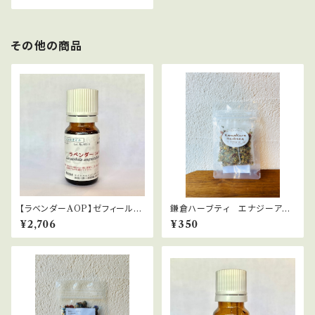
その他の商品
【ラベンダーAOP】ゼフィール
鎌倉ハーブティ エナジーアッ
（有機栽培）Lavandula angust
プ 【ティーバッグ】２.０g×2bag
¥2,706
¥350
ifolia (vera)
s