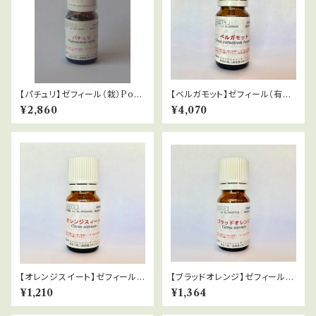
【パチュリ】ゼフィール（栽）Pog
【ベルガモット】ゼフィール（有機
ostemon coblin
栽培）citrus aurantum berga
¥2,860
¥4,070
mia
【オレンジスイート】ゼフィール
【ブラッドオレンジ】ゼフィール
（有機栽培）Citrus sinensis
（栽） Citrus sinensis
¥1,210
¥1,364