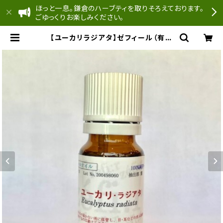
ほっと一息。鎌倉のハーブティを取りそろえております。
ごゆっくりお楽しみください。
【ユーカリラジアタ】ゼフィール（有機
栽培）Eucalyptus radiata | どん
ぐり工房