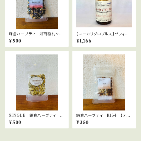
鎌倉ハーブティ 湘南稲村ケ
【ユーカリグロブルス】ゼフィー
崎 10ｇ
ル（有機栽培）Eucalyptus glo
¥500
¥1,166
bulus
SINGLE 鎌倉ハーブティ グ
鎌倉ハーブティ R134 【ティ
リーンカルダモン 15ｇ ネパ
ーバッグ】1.5g×2bags
¥500
¥350
ール直輸入