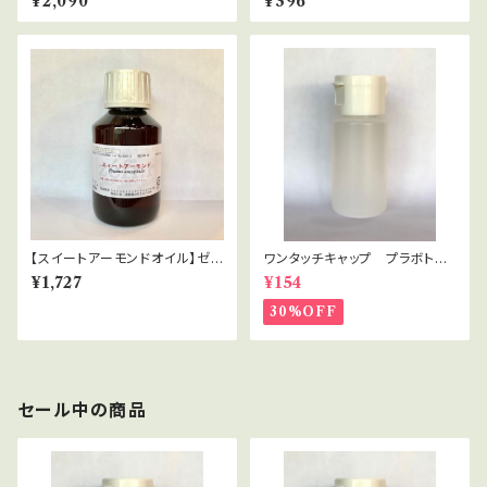
¥2,090
¥396
cdamia ternifolia
【スイートアーモンドオイル】ゼフ
ワンタッチキャップ プラボト
ィール（栽） Prunus amygdalu
ル 30ml
¥1,727
¥154
s
30%OFF
セール中の商品