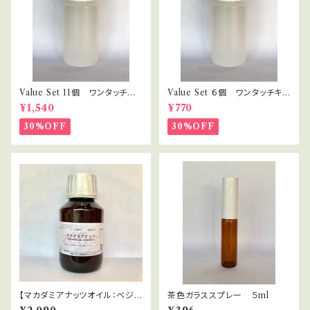
Value Set 11個 ワンタッチキ
Value Set ６個 ワンタッチキャ
ャップ プラボトル 30ml セラ
ップ プラボトル 30ml セラピ
¥1,540
¥770
ピスト・講座用
スト・講座用
30%OFF
30%OFF
【マカダミアナッツオイル：ベジタ
茶色ガラススプレー ５ml
ブルオイル】ゼフィール（栽）Ma