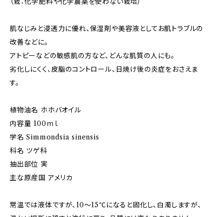
（栽：化学肥料や化学農薬を使わない栽培）
肌なじみと浸透力に優れ、保湿剤や美容液としてお肌トラブルの
改善などに。
アトピーなどの敏感肌の方など、どんな肌質の人にも。
劣化しにくく、皮脂のコントロール、日焼け後の炎症をおさえま
す。
植物油名 ホホバオイル
内容量 100ｍｌ
学名 Simmondsia sinensis
科名 ツゲ科
抽出部位 実
主な原産国 アメリカ
常温では液体ですが、10～15℃になると固化し、白濁しますが、