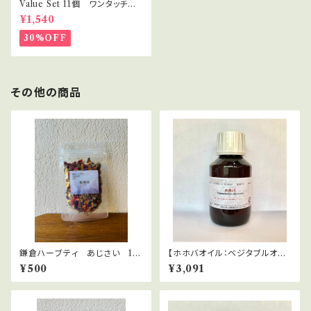
Value Set 11個 ワンタッチキ
ャップ プラボトル 30ml セラ
¥1,540
ピスト・講座用
30%OFF
その他の商品
鎌倉ハーブティ あじさい 10
【ホホバオイル：ベジタブルオイ
ｇ
ル】ゼフィール（栽）Simmondsi
¥500
¥3,091
a sinensis