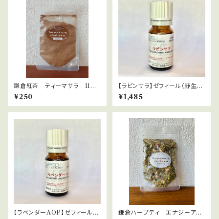
鎌倉紅茶 ティーマサラ 11種
【ラビンサラ】ゼフィール（野生）
のスパイスブレンド 15ｇ ネ
Cinnamomum camphora
¥250
¥1,485
パール直輸入
【ラベンダーAOP】ゼフィール
鎌倉ハーブティ エナジーアッ