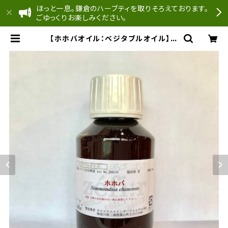
ほっと一息。鎌倉のハーブティを取りそろえております。
ごゆっくりお楽しみください。
【ホホバオイル：ベジタブルオイル】ゼ
フィール（栽）Simmondsia sinen
sis | どんぐり工房