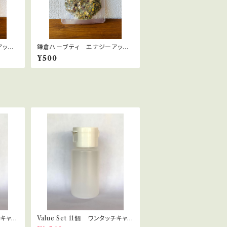
アッ
鎌倉ハーブティ エナジーアッ
bags
プ 10ｇ
¥500
チキャッ
Value Set 11個 ワンタッチキャッ
ラピス
プ プラボトル 30ml セラピス