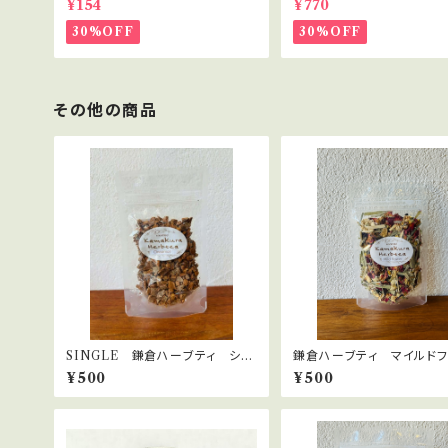
¥154
¥770
ト・講座用
30%OFF
30%OFF
その他の商品
SINGLE 鎌倉ハーブティ シナ
鎌倉ハーブティ マイルドフ
モン チップ 20ｇ
ー 10ｇ
¥500
¥500