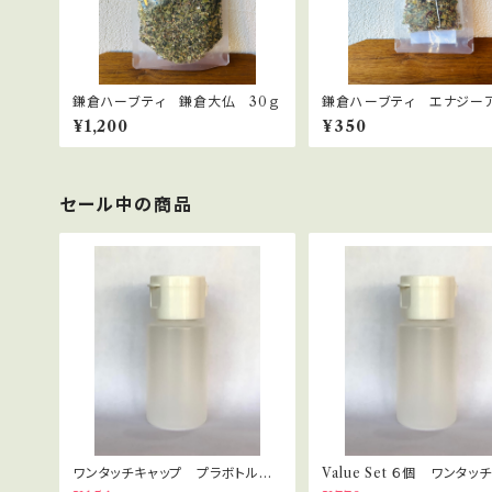
鎌倉ハーブティ 鎌倉大仏 30ｇ
鎌倉ハーブティ エナジー
プ 【ティーバッグ】２.０g×2
¥1,200
¥350
セール中の商品
ワンタッチキャップ プラボトル 3
Value Set ６個 ワンタッ
0ml
プ プラボトル 30ml セ