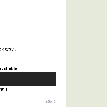
てください。
available
方向け
通報する