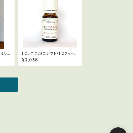
ミル
【ゼラニウム(エジプト）】ゼフィール
（栽） Pelargonium asperum
¥3,058