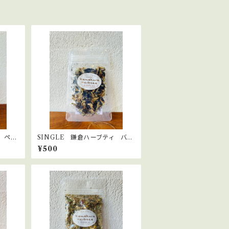
 ペパ
SINGLE 鎌倉ハーブティ バタ
フライピー
¥500