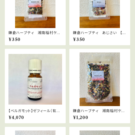
鎌倉ハーブティ 湘南稲村ケ
鎌倉ハーブティ あじさい 【テ
崎 【ティーバッグ】２.０g×2bag
ィーバッグ】1.5g×2bags
¥350
¥350
s
【ベルガモット】ゼフィール（有機
鎌倉ハーブティ 湘南稲村ケ
栽培）citrus aurantum berga
崎 30ｇ
¥4,070
¥1,200
mia