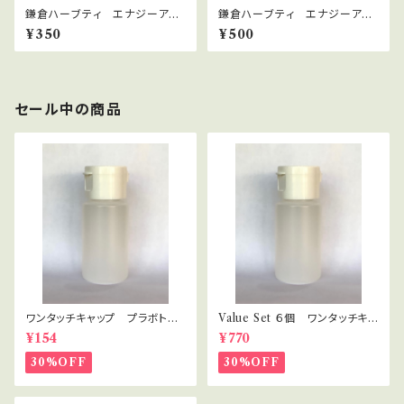
鎌倉ハーブティ エナジーアッ
鎌倉ハーブティ エナジーアッ
プ 【ティーバッグ】２.０g×2bag
プ 10ｇ
¥350
¥500
s
セール中の商品
ワンタッチキャップ プラボト
Value Set ６個 ワンタッチキャ
ル 30ml
ップ プラボトル 30ml セラピ
¥154
¥770
スト・講座用
30%OFF
30%OFF