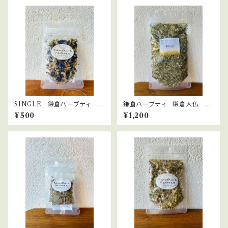
SINGLE 鎌倉ハーブティ バ
鎌倉ハーブティ 鎌倉大仏 30
タフライピー
ｇ
¥500
¥1,200