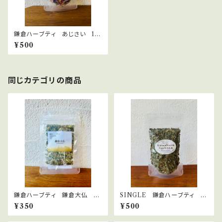
鎌倉ハーブティ あじさい 10
ｇ
¥500
同じカテゴリの商品
鎌倉ハーブティ 鎌倉大仏
SINGLE 鎌倉ハーブティ ペ
【ティーバッグ】1.5g×2bags
パーミント 15ｇ
¥350
¥500