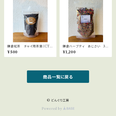
鎌倉紅茶 チャイ用茶葉（CT
鎌倉ハーブティ あじさい 30
C)5５ｇ ネパール直輸入
ｇ
¥500
¥1,200
商品一覧に戻る
© どんぐり工房
Powered by