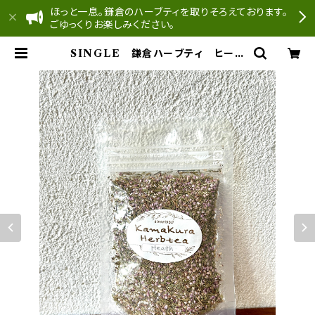
ほっと一息。鎌倉のハーブティを取りそろえております。
ごゆっくりお楽しみください。
SINGLE 鎌倉ハーブティ ヒース
(エリカ) 10ｇ | どんぐり工房