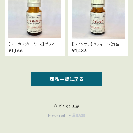
【ユーカリグロブルス】ゼフィー
【ラビンサラ】ゼフィール（野生）
ル（有機栽培）Eucalyptus glo
Cinnamomum camphora
¥1,166
¥1,485
bulus
商品一覧に戻る
© どんぐり工房
Powered by