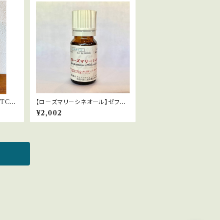
C)5
【ローズマリーシネオール】ゼフィ
ール（有機栽培） Rosmarinus of
¥2,002
ficinalis