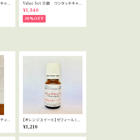
チキャッ
Value Set 11個 ワンタッチキャッ
ラピス
プ プラボトル 30ml セラピス
¥1,540
ト・講座用
30%OFF
ティー
【オレンジスイート】ゼフィール（有
機栽培）Citrus sinensis
¥1,210