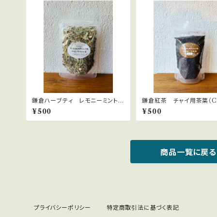
鎌倉ハーブティ レモニーミント
鎌倉紅茶 チャイ用茶葉（CT
10ｇ
５ｇ ネパール直輸入
¥500
¥500
商品一覧に戻る
プライバシーポリシー
特定商取引法に基づく表記