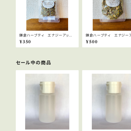
鎌倉ハーブティ エナジーアッ
鎌倉ハーブティ エナジー
プ 【ティーバッグ】２.０g×2bags
プ 10ｇ
¥350
¥500
セール中の商品