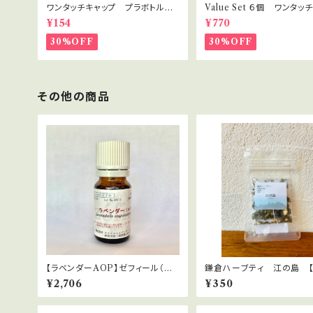
ワンタッチキャップ プラボトル 3
Value Set ６個 ワンタッ
0ml
プ プラボトル 30ml セ
¥154
¥770
ト・講座用
30%OFF
30%OFF
その他の商品
【ラベンダーAOP】ゼフィール（有
鎌倉ハーブティ 江の島 【
機栽培）Lavandula angustifolia
バッグ】0.8g×2bags
¥2,706
¥350
(vera)